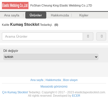
FoShan Cheung King Elastic Webbing Co.,LTD
Ana sayfa
Ürünler
Hakkımızda
Kişiler
Kumaş Stocklot
Kalite
Tedarikçi.
(0)
Dil değiştir
Ana sayfa
|
Hakkımızda
|
Bize ulaşın
Masaüstü görünümü
Çin Kumaş Stocklot
Tedarikçi. Copyright © 2017 - 2023 elastictapestocklot.com.
All rights reserved. Developed by
ECER