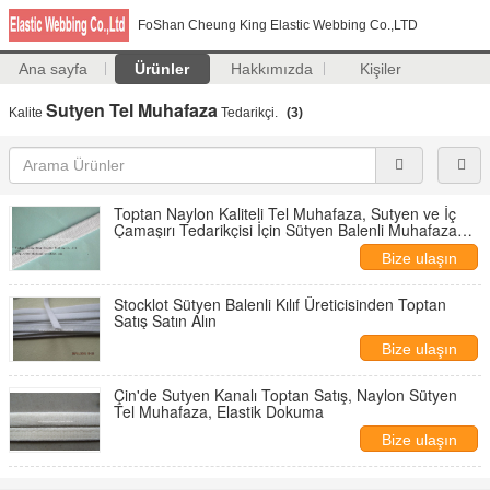
FoShan Cheung King Elastic Webbing Co.,LTD
Ana sayfa
Ürünler
Hakkımızda
Kişiler
Sutyen Tel Muhafaza
Kalite
Tedarikçi.
(3)
Toptan Naylon Kaliteli Tel Muhafaza, Sutyen ve İç
Çamaşırı Tedarikçisi İçin Sütyen Balenli Muhafaza
Fabrikası
Bize ulaşın
Stocklot Sütyen Balenli Kılıf Üreticisinden Toptan
Satış Satın Alın
Bize ulaşın
Çin'de Sutyen Kanalı Toptan Satış, Naylon Sütyen
Tel Muhafaza, Elastik Dokuma
Bize ulaşın