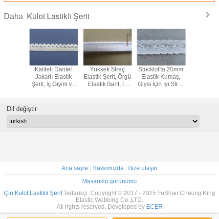
Külot Lastikli Şerit
Daha
 Jakarlı
Kaliteli Dantel
Yüksek Streç
Stocklot'ta 20mm
İç Giyim i
kemer İç
Jakarlı Elastik
Elastik Şerit, Örgü
Elastik Kumaş,
Örme El
e Bayan
Şerit, İç Giyim ve
Elastik Bant, İç
Giysi İçin İyi Streç
Üretici R
rı, 2017
Bayan Külotları
Giyim ve Bayanlar
Elastik Şerit, İç
sarım İç
İçin Örme Elastik
Külotu İçin İç
Giyim İçin İç Giyim
Dokuma
Bant Fabrikası
Giyim Elastik Şerit
Elastik Dokuma
Dil değiştir
k Bant
sunun
Ana sayfa
|
Hakkımızda
|
Bize ulaşın
Masaüstü görünümü
Çin Külot Lastikli Şerit
Tedarikçi. Copyright © 2017 - 2025 FoShan Cheung King
Elastic Webbing Co.,LTD.
All rights reserved. Developed by
ECER