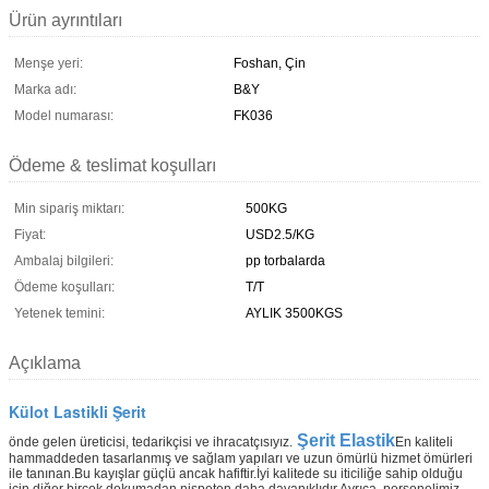
Ürün ayrıntıları
Menşe yeri:
Foshan, Çin
Marka adı:
B&Y
Model numarası:
FK036
Ödeme & teslimat koşulları
Min sipariş miktarı:
500KG
Fiyat:
USD2.5/KG
Ambalaj bilgileri:
pp torbalarda
Ödeme koşulları:
T/T
Yetenek temini:
AYLIK 3500KGS
Açıklama
Külot Lastikli Şerit
Şerit Elastik
önde gelen üreticisi, tedarikçisi ve ihracatçısıyız.
En kaliteli
hammaddeden tasarlanmış ve sağlam yapıları ve uzun ömürlü hizmet ömürleri
ile tanınan.Bu kayışlar güçlü ancak hafiftir.İyi kalitede su iticiliğe sahip olduğu
için diğer birçok dokumadan nispeten daha dayanıklıdır.Ayrıca, personelimiz