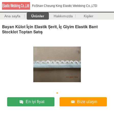
FoShan Cheung King Elastic Webbing Co.,LTD
Ana sayfa
Ürünler
Hakkımızda
Kişiler
Bayan Külot İçin Elastik Şerit, İç Giyim Elastik Bant
Stocklot Toptan Satış
En iyi fiyat
Bize ulaşın