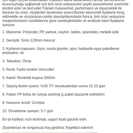
kusursuzluğu sağlamak için tüm ürün yelpazesini çeşitli parametreler üzerinde
kontrol eder ve test eder.Yüksek mukavemet, performans ve dayanıklılık ile
tanınan bu ürün, müşteriler tarafından aranır.Bunlar ekonomik fiyatlarla ihraç
edilmekte ve uluslararası kalite standartlarındadır.Ayrıca, tüm ürün yelpazesi
müşterilerimizin özelliklerine göre özelleştirilebilir ve endüstri lideri fiyatlarla
sunulur.
1. Malzeme: Polyester, PP, pamuk, naylon, lateks, spandeks, metalik iplik
2. Genişlik: 5mm-120mm mevcut
3. Kullanım kapsamı: Giysi, moda giysiler, spor, hediyelik eşya paketleme
endüstrisi, vb.
4. Teknikler: Örme
5. Renk: Farklı renkler mevcuttur
6. Adedi: Renk/stil başına 3000m
7. Sipariş teslim süresi: %30 T/T mevduatından sonra 15-20 gün
8. Paket: PP torba ile ruloya sarılmış iç paket (pazarlık edilebilir)
9. Numune ücreti: Ücretsiz
10. Örnekleme zamanı: 5-7 gün
En iyi kaliteyi, hızlı teslimatı, uygun fiyatı garanti edin.
Ziyaretinize ve sorgunuza hoş geldiniz.Teşekkür ederim!