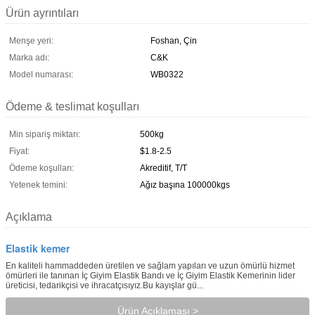
Ürün ayrıntıları
Menşe yeri:
Foshan, Çin
Marka adı:
C&K
Model numarası:
WB0322
Ödeme & teslimat koşulları
Min sipariş miktarı:
500kg
Fiyat:
$1.8-2.5
Ödeme koşulları:
Akreditif, T/T
Yetenek temini:
Ağız başına 100000kgs
Açıklama
Elastik kemer
En kaliteli hammaddeden üretilen ve sağlam yapıları ve uzun ömürlü hizmet
ömürleri ile tanınan İç Giyim Elastik Bandı ve İç Giyim Elastik Kemerinin lider
üreticisi, tedarikçisi ve ihracatçısıyız.Bu kayışlar gü...
Ürün Açıklaması >