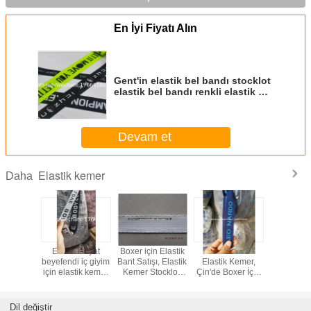
En İyi Fiyatı Alın
Gent'in elastik bel bandı stocklot
elastik bel bandı renkli elastik bel
bandı stocklot elastik bant Çin'de
toptan satış
Devam et
Elastik kemer
Daha
02
En ucuz fiyat
Boxer için Elastik
Erkek Boxer
Erkek Box
t("javascript:location.href='https://www.google.com'",
beyefendi iç giyim
Bant Satışı, Elastik
Elastik Kemer,
İki Tar
);
için elastik kemer
Kemer Stocklot,
Çin'de Boxer İçin
Yumuşak
elastik bant
Külot Kemer
İnce Elastik
Bakımı E
stocklot erkek
Elastik, Beyaz
Kemer Satın Alın
Kemer, E
elastik kemer
Naylon Külot
Kemer St
Dil değiştir